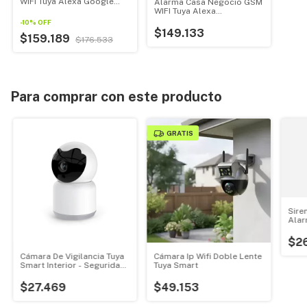
WIFI Tuya Alexa Google
Alarma Casa Negocio GSM
Home + Cámara Exterior
WIFI Tuya Alexa
GoogleHome Modelo 627
-
10
%
OFF
+ Cámara 1080p
$149.133
$159.189
$176.533
Para comprar con este producto
GRATIS
Sire
Alar
$26
Cámara De Vigilancia Tuya
Cámara Ip Wifi Doble Lente
Smart Interior - Seguridad
Tuya Smart
Inteligente
$27.469
$49.153