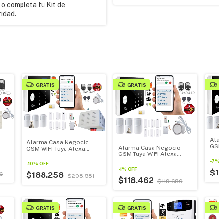
o completa tu Kit de
idad.
GRATIS
GRATIS
Al
Alarma Casa Negocio
GS
Alarma Casa Negocio
GSM WIFI Tuya Alexa
Go
GSM Tuya WIFI Alexa
GoogleHome + Sirena
GoogleHome
120db 30w
-
7
-
10
%
OFF
-
1
%
OFF
$
$188.258
6
$208.581
$118.462
$119.680
GRATIS
GRATIS