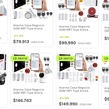
Alarma Casa Negocio
Alarma Casa Negocio
Al
de
GSM WIFI Tuya Alexa
GSM WIFI Tuya Alexa
GSM
Google Home Kit Inicial
GoogleHome Modelo 627
Go
-
0
%
OFF
627
-
3
%
OFF
$
5
$79.913
$80.074
$99.990
$102.982
GRATIS
GRATIS
Alarma Casa Negocio
Al
Alarma Casa Negocio
GSM WIFI Tuya Alexa
GSM
GSM WIFI Tuya Alexa
GoogleHome + Sirena
Go
Google Home + Cámara
110db+Socket
Pe
627
-
8
%
OFF
$
Interior
$146.763
$149.990
$162.192