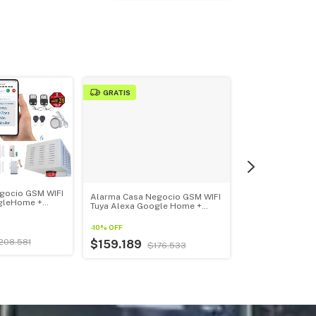
GRATIS
GRATIS
gocio GSM WIFI
Alarma Casa Negocio GSM WIFI
gleHome +
Tuya Alexa Google Home +
Alarma Casa Ne
0w
Cámara Exterior
Tuya Alexa Goo
Cámara Interior
-
10
%
OFF
$146.763
208.581
$159.189
$176.533