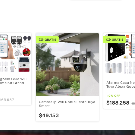
GRATIS
GRATIS
gocio GSM WIFI
Alarma Casa Ne
me Kit Grande
Tuya Alexa Goo
olar
Sirena 120db 3
-
10
%
OFF
165.937
Cámara Ip Wifi Doble Lente Tuya
$188.258
$
Smart
$49.153