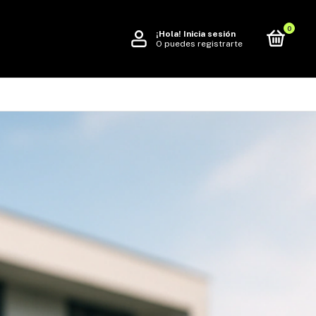
0
¡Hola!
Inicia sesión
O puedes registrarte