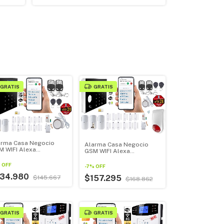
GRATIS
GRATIS
arma Casa Negocio
Alarma Casa Negocio
M WIFI Alexa
GSM WIFI Alexa
ogleHome Kit Grande
GoogleHome Kit Grande
+ Sirena 110db
%
OFF
-
7
%
OFF
134.980
$157.295
$145.667
$168.862
GRATIS
GRATIS