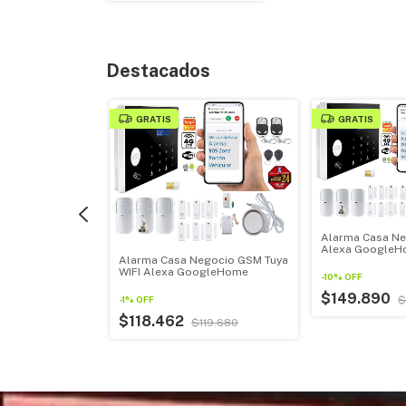
Destacados
GRATIS
GRATIS
Alarma Casa Ne
Alexa GoogleHo
Alarma Casa Negocio GSM Tuya
egocio GSM WIFI
+ Sirena 110db S
WIFI Alexa GoogleHome
ogleHome +
-
10
%
OFF
$149.890
$
-
1
%
OFF
$118.462
$119.680
149.932