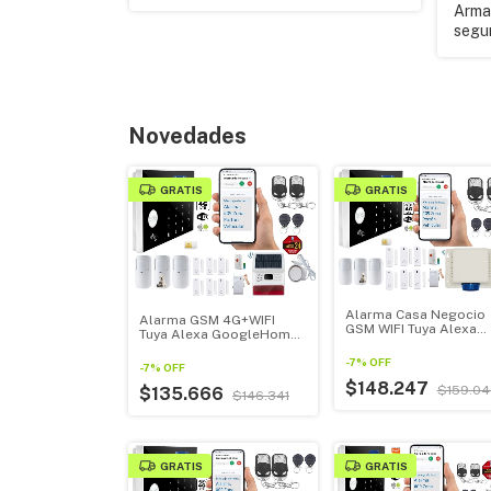
Arma 
segur
Novedades
GRATIS
GRATIS
Alarma Casa Negocio
Alarma GSM 4G+WIFI
GSM WIFI Tuya Alexa
Tuya Alexa GoogleHome
GoogleHome + Sirena
+ Sirena Exterior 110db
115db 20w
Solar
-
7
%
OFF
-
7
%
OFF
$148.247
$159.04
$135.666
$146.341
GRATIS
GRATIS