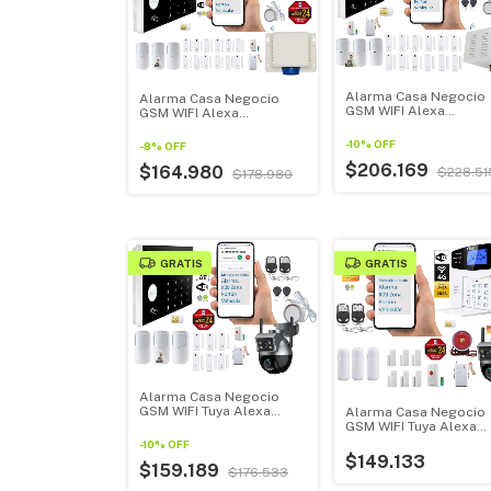
Alarma Casa Negocio
Alarma Casa Negocio
GSM WIFI Alexa
GSM WIFI Alexa
GoogleHome Kit Gran
GoogleHome Kit Grande
+ Sirena 120db 30w
+ Sirena 115db 20w
-
10
%
OFF
-
8
%
OFF
$206.169
$164.980
$228.51
$178.980
GRATIS
GRATIS
Alarma Casa Negocio
GSM WIFI Tuya Alexa
Alarma Casa Negocio
Google Home + Cámara
GSM WIFI Tuya Alexa
Exterior
GoogleHome Modelo 
-
10
%
OFF
+ Cámara 1080p
$149.133
$159.189
$176.533