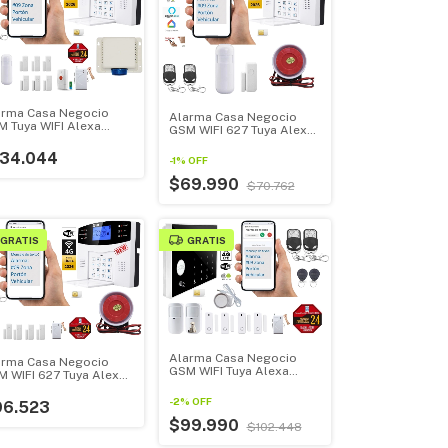
arma Casa Negocio
Alarma Casa Negocio
 Tuya WIFI Alexa
GSM WIFI 627 Tuya Alexa
ogle Home Modelo
Google Home Kit Inicial
 + Sirena 115db 20w
134.044
-
1
%
OFF
$69.990
$70.762
GRATIS
GRATIS
Alarma Casa Negocio
arma Casa Negocio
GSM WIFI Tuya Alexa
 WIFI 627 Tuya Alexa
GoogleHome Kit Pequeño
ogle Home Kit
queño
-
2
%
OFF
96.523
$99.990
$102.448