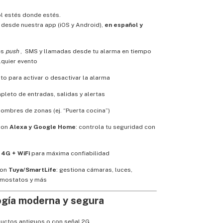
l estés donde estés.
 desde nuestra app (iOS y Android),
en español y
es
push
, SMS y llamadas desde tu alarma en tiempo
lquier evento
o para activar o desactivar la alarma
pleto de entradas, salidas y alertas
ombres de zonas (ej. “Puerta cocina”)
con
Alexa y Google Home
: controla tu seguridad con
d
4G + WiFi
para máxima confiabilidad
con
Tuya/SmartLife
: gestiona cámaras, luces,
rmostatos y más
ogía moderna y segura
uctos antiguos o con señal 2G.