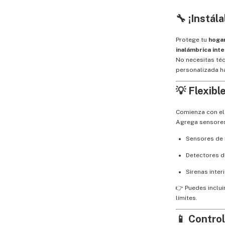
🔧 ¡Instál
Protege tu
hogar
inalámbrica int
No necesitas téc
personalizada h
💡
Flexibl
Comienza con el 
Agrega sensores
Sensores de 
Detectores d
Sirenas inter
👉 Puedes inclui
límites.
📱
Control