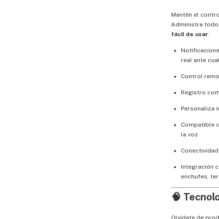
Mantén el contro
Administra todo
fácil de usar
:
Notificacion
real ante cua
Control remot
Registro com
Personaliza n
Compatible 
la voz
Conectivida
Integración 
enchufes, te
🧠
Tecnol
Olvídate de prod