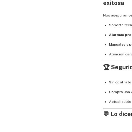
exitosa
Nos aseguramos 
Soporte técn
Alarmas pre
Manuales y g
Atención cerc
🏆
Segurid
Sin contrato
Compra una v
Actualizable
💬
Lo dice