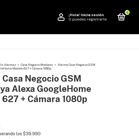
0
¡Hola!
Inicia sesión
O puedes registrarte
Kit Alarmas
>
Casa Negocio Mediano
>
Alarma Casa Negocio GSM
gleHome Modelo 627 + Cámara 1080p
 Casa Negocio GSM
uya Alexa GoogleHome
 627 + Cámara 1080p
s
perando los
$39.990