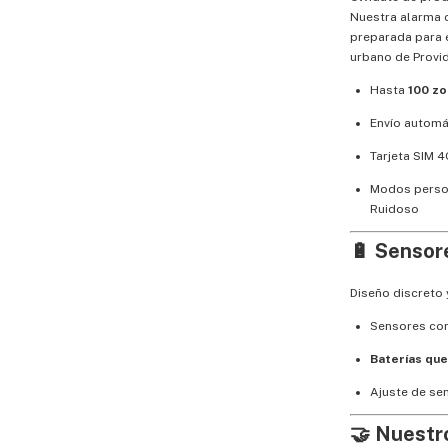
Nuestra alarma 
preparada para e
urbano de Provid
Hasta
100 zo
Envío automá
Tarjeta SIM 4
Modos person
Ruidoso
🔋
Sensore
Diseño discreto
Sensores co
Baterías que
Ajuste de se
🤝
Nuestro