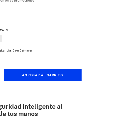
con otras promociones
MWIFI
ilancia:
Con Cámara
uridad inteligente al
de tus manos