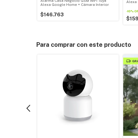
Alarma Casa Negocio GSM WIFI Tuya
Alexa
Alexa Google Home + Cámara Interior
-
10
%
O
$146.763
$15
Para comprar con este producto
GR
otura Vidrios