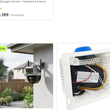
 Google Home + Cámara Exterior
FF
9.189
$176.533
ATIS