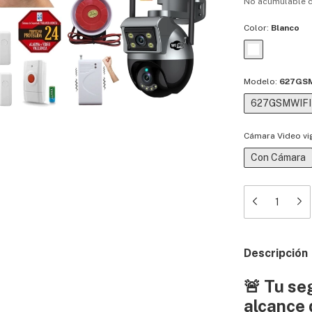
No acumulable 
Color:
Blanco
Modelo:
627GS
627GSMWIFI
Cámara Video vig
Con Cámara
Descripción
🚨
Tu seg
alcance 