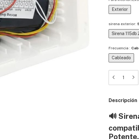
Exterior
sirena exterior:
Sirena 115db
Frecuencia :
Cab
Cableado
Descripción
🔊
Siren
compatib
Potente,