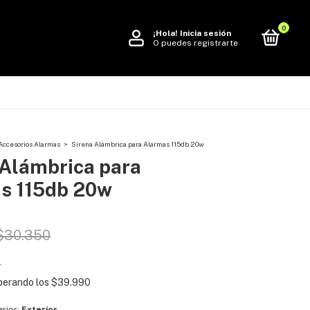
0
¡Hola!
Inicia sesión
O puedes registrarte
Accesorios Alarmas
>
Sirena Alámbrica para Alarmas 115db 20w
 Alámbrica para
s 115db 20w
$30.350
s
perando los
$39.990
erior:
Exterior