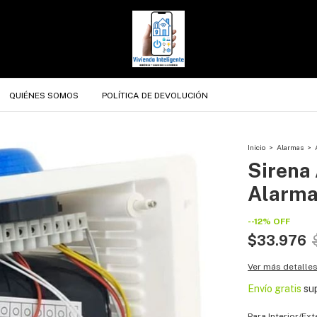
QUIÉNES SOMOS
POLÍTICA DE DEVOLUCIÓN
Inicio
>
Alarmas
>
Sirena
Alarma
-
-12
%
OFF
$33.976
Ver más detalle
Envío gratis
su
Para Interior/Ext