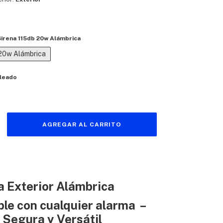
Sirena 115db 20w Alámbrica
 20w Alámbrica
leado
a Exterior Alámbrica
le con cualquier alarma –
 Segura y Versátil