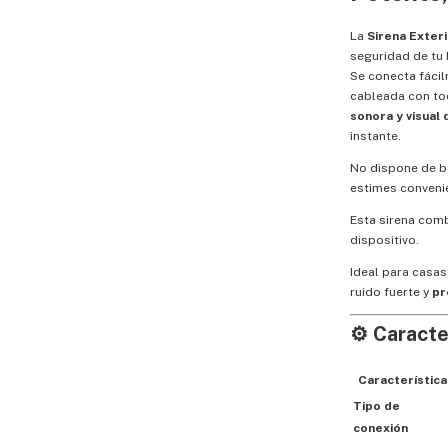
La
Sirena Exter
seguridad de tu 
Se conecta fácil
cableada con to
sonora y visual 
instante.
No dispone de b
estimes conveni
Esta sirena comb
dispositivo.
Ideal para casa
ruido fuerte y
pr
⚙️
Caracte
Característica
Tipo de
conexión