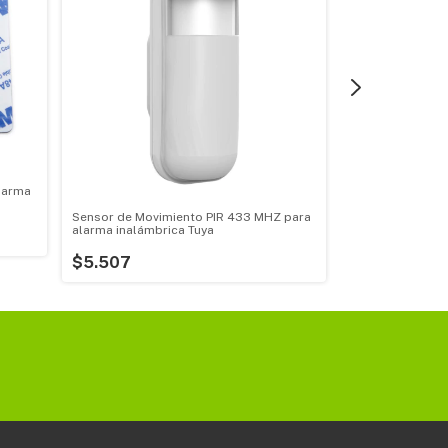
larma
Sensor de Movimiento PIR 433 MHZ para
Sensor de movim
alarma inalámbrica Tuya
MHZ para alarma
$5.507
$43.605