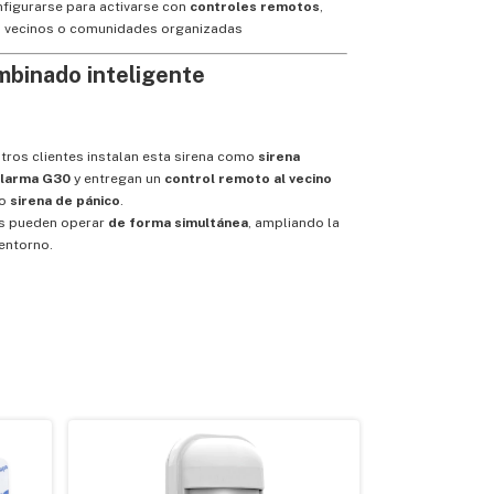
figurarse para activarse con
controles remotos
,
a vecinos o comunidades organizadas
binado inteligente
tros clientes instalan esta sirena como
sirena
alarma G30
y entregan un
control remoto al vecino
mo
sirena de pánico
.
s pueden operar
de forma simultánea
, ampliando la
entorno.
GRATIS