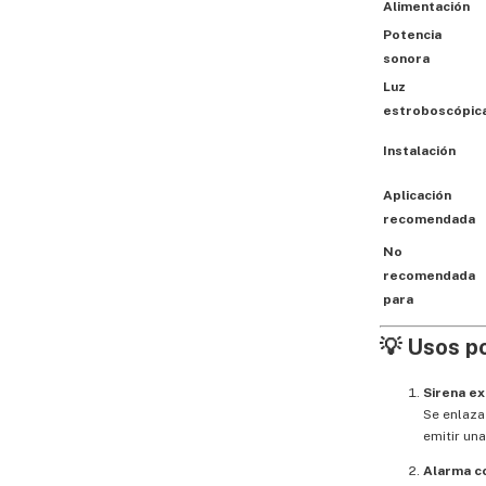
Alimentación
Potencia
sonora
Luz
estroboscópic
Instalación
Aplicación
recomendada
No
recomendada
para
💡
Usos po
Sirena ex
Se enlaza
emitir un
Alarma co