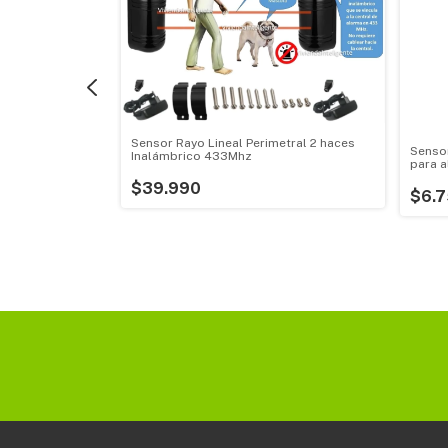
Sensor Rayo Lineal Perimetral 2 haces
Senso
otura Vidrios
Inalámbrico 433Mhz
para a
$39.990
$6.