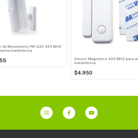
r de Movimiento PIR G30 433 MHZ
larma inalámbrica
Sensor Magnético 433 MHZ para a
755
inalámbrica
$4.950