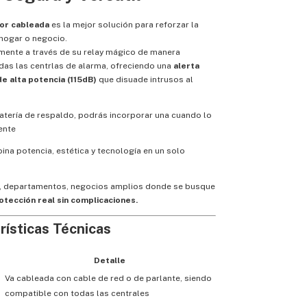
ior cableada
es la mejor solución para reforzar la
hogar o negocio.
mente a través de su relay mágico de manera
das las centrlas de alarma, ofreciendo una
alerta
de alta potencia (115dB)
que disuade intrusos al
atería de respaldo, podrás incorporar una cuando lo
ente
ina potencia, estética y tecnología en un solo
s, departamentos, negocios amplios donde se busque
otección real sin complicaciones.
rísticas Técnicas
Detalle
Va cableada con cable de red o de parlante, siendo
compatible con todas las centrales